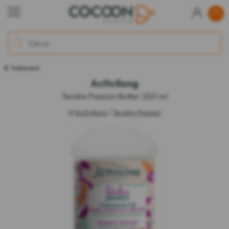
Trattamenti
Activilong
Tendre Passion Butter 250 ml
di
Activilong
/
Tendre Passion