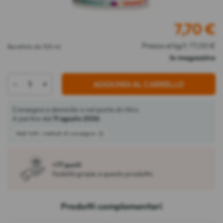
7,70
€
Prezzo al kg/l: 77,00 €
Barattolo da 100 ml
In magazzino
-
+
AGGIUNGI AL CARRELLO
Consegna a domicilio o nel punto di ritiro
A partire dal
11 agosto 2026
Vedi tutti i metodi di consegna
+77 punti
fedeltà grazie a questo prodotto
Prodotti complementari