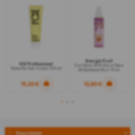
Energie Fruit
ICE Professional
Curl Gloss SOS Olio in Siero
Tame My Hair Cream 100 ml
Brillantezza Ricci 75 ml
15,20 €
12,80 €
1
2
3
Descrizione