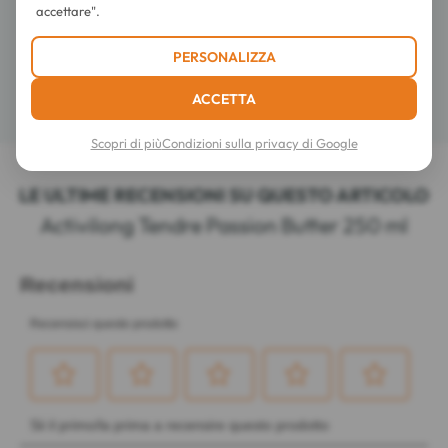
accettare".
Composizione
PERSONALIZZA
ACCETTA
Dettagli
Scopri di più
Condizioni sulla privacy di Google
LE ULTIME RECENSIONI SU QUESTO ARTICOLO
Activilong Tendre Passion Butter 250 ml