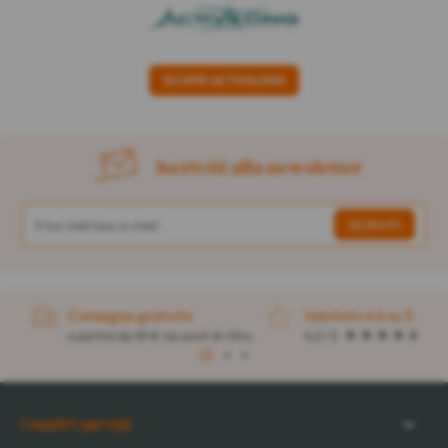
SCOPRI ACTIVILONG
Iscriviti alla newsletter
Consegna gratuita
Valutato 4,6 su 5
a partire da 59 € nei punti di ritiro
4,2 / 5
1
2
3
I nostri servizi