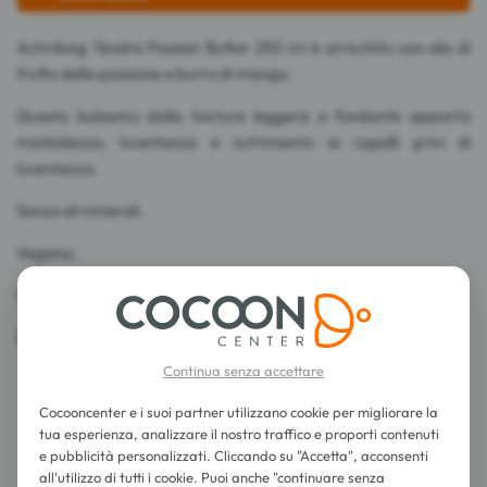
Activilong Tendre Passion Butter 250 ml è arricchito con olio di
frutto della passione e burro di mango.
Questo balsamo dalla texture leggera e fondente apporta
morbidezza, lucentezza e nutrimento ai capelli privi di
lucentezza.
Senza oli minerali.
Vegano.
100% ingredienti di origine naturale.
Prodotto in Francia.
Continua senza accettare
Cocooncenter e i suoi partner utilizzano cookie per migliorare la
tua esperienza, analizzare il nostro traffico e proporti contenuti
e pubblicità personalizzati. Cliccando su "Accetta", acconsenti
all'utilizzo di tutti i cookie. Puoi anche "continuare senza
Consigli d'utilizzo