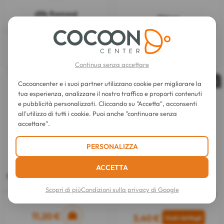
dBb Remond
Chicco
Bavoir Ramasse-Tout
Bavaglini Compostabili 36 Pezzi
2 modelli disponibili
da 6 Mesi in su
6,60 €
9,10 €
Continua senza accettare
Esaurito
Cocooncenter e i suoi partner utilizzano cookie per migliorare la
tua esperienza, analizzare il nostro traffico e proporti contenuti
e pubblicità personalizzati. Cliccando su "Accetta", acconsenti
all'utilizzo di tutti i cookie. Puoi anche "continuare senza
accettare".
PERSONALIZZA
ACCETTA
Twistshake
Bavaglino Morbido con Trappola
4 Mesi+ Set di 2
Orgakiddy
Scopri di più
Condizioni sulla privacy di Google
2 colori disponibili
Bavaglino Monouso 12 Bavaglini
11,20 €
3,40 €