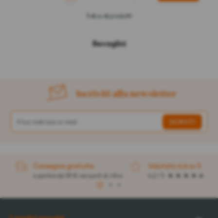
1-6
su
6
prodotti
Bavaglini
Iscriviti alla newsletter
Consegna gratuita
Valutato 4,6 su 5
a partire da 59 € nei punti di ritiro
4,2 / 5
1
2
3