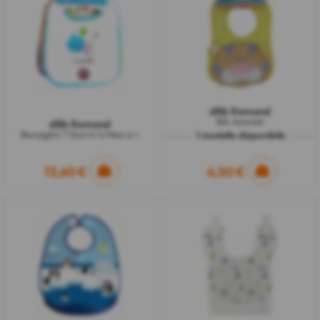
dBb Remond
Bib Animali
dBb Remond
Bavaglini 7 Giorni 4 Mesi e +
1 modello disponibile
13,60 €
6,50 €