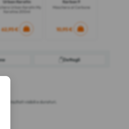
Urban Keratin
Karbon 9
chera Urban Keratin My
Maschera al Carbone
Keratine 200ml
62,95 €
10,95 €
one
Dettagli
er risultati visibili e duraturi.