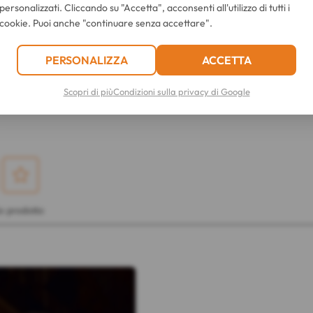
personalizzati. Cliccando su "Accetta", acconsenti all'utilizzo di tutti i
cookie. Puoi anche "continuare senza accettare".
 ULTIME RECENSIONI SU QUESTO ARTIC
PERSONALIZZA
ACCETTA
aris Elseve Hyaluron Repulp Sérum Hydra Repulp
Scopri di più
Condizioni sulla privacy di Google