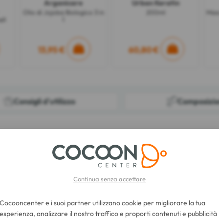
Arganicare
Urban Keratin
Olio di Jojoba Biologico 3 in
200ml
Mas
ll
1
13,95 €
60,80 €
Consigli d'utilizzo
Composizi
t 150 ml è la soluzione ideale per capelli disidratati e sfibrati.
 siero offre ai capelli una vera e propria cura di ringiovanimento.
gni fibra fin dalla prima applicazione e rinforza la densità dei capelli p
Continua senza accettare
Cocooncenter e i suoi partner utilizzano cookie per migliorare la tua
esperienza, analizzare il nostro traffico e proporti contenuti e pubblicità