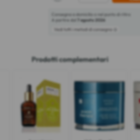
Consegna a domicilio o nel punto di ritiro
A partire dal
7 agosto 2026
Vedi tutti i metodi di consegna
Prodotti complementari