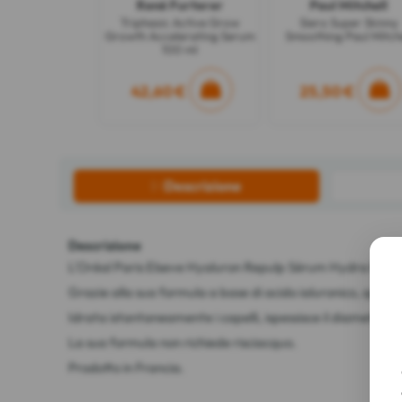
René Furterer
Paul Mitchell
Triphasic Active Grow
Siero Super Skinny
Growth Accelerating Serum
Smoothing Paul Mitche
100 ml
42,60 €
25,50 €
Descrizione
Descrizione
L'Oréal Paris Elseve Hyaluron Repulp Sérum Hydra Repulpan
Grazie alla sua formula a base di acido ialuronico, questo
Idrata istantaneamente i capelli, ispessisce il diametro di o
La sua formula non richiede risciacquo.
Prodotto in Francia.