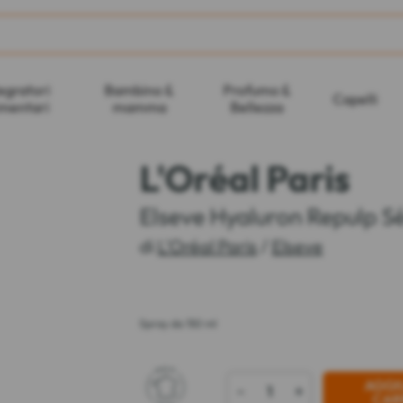
egratori
Bambino &
Profumo &
Capelli
imentari
mamma
Bellezza
L'Oréal Paris
Elseve Hyaluron Repulp S
di
L'Oréal Paris
/
Elseve
Spray da 150 ml
AGGI
-
+
CAR