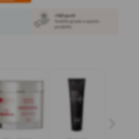
+160 punti
fedeltà grazie a questo
prodotto