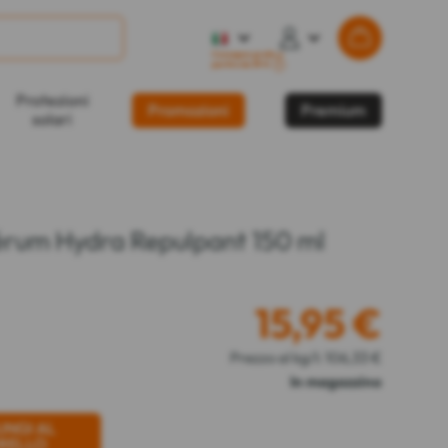
Consegna gratis a
partire da 59 €
?
Protezioni
Promozioni
Premium
solari
érum Hydra Repulpant 150 ml
15,95
€
Prezzo al kg/l: 106,33 €
In magazzino
UNGI AL
RELLO