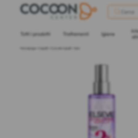
Int
Tutti i prodotti
Trattamenti
Igiene
al
Homepage
>
Capelli
>
Cura dei capelli
>
Sieri