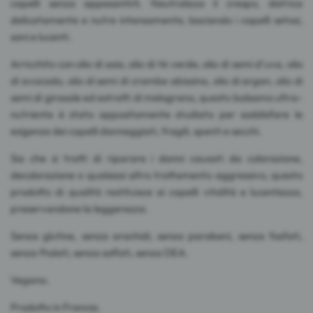
capelli senza appesantirli. Neutralizza il crespo, districa
delicatamente e nutre intensamente, lasciando i capelli setosi,
sani e lucenti.
Arricchito con olio di soia, olio di tè verde, olio di semi d'uva, olio
di avocado, olio di semi di crambe abissina, olio di argan, olio di
semi di girasole ed estratti di melograno, questo balsamo ultra-
nutriente è stato appositamente studiato per soddisfare le
esigenze dei capelli danneggiati, fragili, spenti e secchi.
Sia che si tratti di riparare i danni causati da colorazione,
decolorazione o qualsiasi altro trattamento aggressivo, questo
prodotto di qualità restituisce ai capelli vitalità e lucentezza,
preservandone la leggerezza.
Senza glutine, senza arachidi, senza parabeni, senza fosfati,
senza ftalati, senza solfati, senza DEA.
Vegano.
Prodotto in Francia.