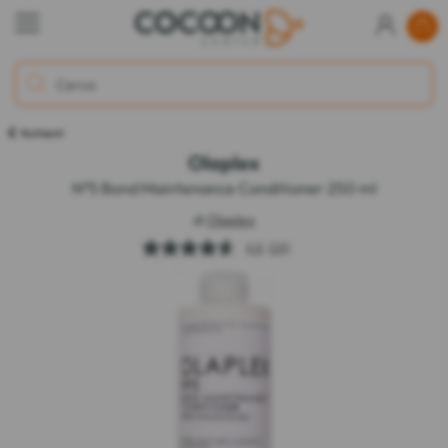
Nutrienti
Olaplex
N°5 Bond Maintenance Conditioner 250 ml
di
Olaplex
4.6
(24)