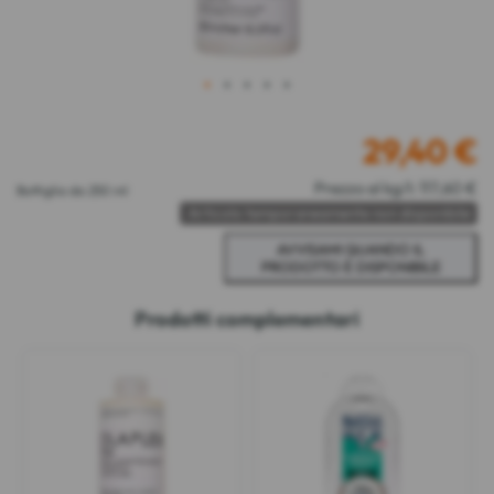
1
2
3
4
5
29,40
€
Prezzo al kg/l: 117,60 €
Bottiglia da 250 ml
Articolo temporaneamente non disponibile
Prodotti complementari