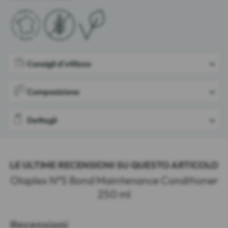
Consigli d'utilizzo
Composizione
Dettagli
LE ULTIME RECENSIONI SU QUESTO ARTICOLO
Olaplex N°5 Bond Maintenance Conditioner
250 ml