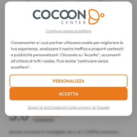
(Lavandula Angustifolia) 10 ml
Continua senza accettare
Cocooncenter e i suoi partner utilizzano cookie per migliorare la
tua esperienza, analizzare il nostro traffico e proporti contenuti
e pubblicità personalizzati. Cliccando su "Accetta", acconsenti
all'utilizzo di tutti i cookie. Puoi anche "continuare senza
accettare".
PERSONALIZZA
ACCETTA
Scopri di più
Condizioni sulla privacy di Google