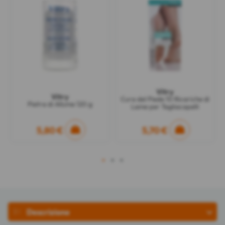
Vitry
Vitry
Cura del Piede 10 Ricariche di
Pietra di Allume 120 g
Lame per Tagliacapelli
5,80 €
5,70 €
1
2
3
Descrizione