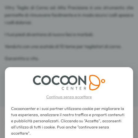
Vitry Taglio di Corno ad Alta Precisione è uno strumento che
permette di rimuovere facilmente e in modo sicuro i calli spessi e
i calli dolorosi.
I tuoi piedi diventano di nuovo lisci e morbidi.
Venduto con una scatola di 10 lame per tagliatori di corno.
Garantito a vita.
Consigli d'utilizzo
Dettagli
Continua senza accettare
Cocooncenter e i suoi partner utilizzano cookie per migliorare la
tua esperienza, analizzare il nostro traffico e proporti contenuti
e pubblicità personalizzati. Cliccando su "Accetta", acconsenti
LE ULTIME RECENSIONI SU QUESTO ARTICOLO
all'utilizzo di tutti i cookie. Puoi anche "continuare senza
Vitry Taglio di Corno ad Alta Precisione
accettare".