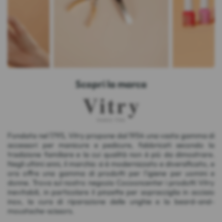
Scopri la marca
Fondata nel 1795, Vitry propone dal 1954 una vasta gamma di
accessori per manicure e pedicure, fabbricati secondo la
tradizione familiare e la cui qualità non è più da dimostrare.
Negli ultimi anni, il marchio si è modernizzato e diversificato, e
ora offre una gamma di prodotti per l'igiene per uomini e
donne. Trova sul nostro negozio Cocooncenter i prodotti Vitry
inevitabili, in particolare il pinzette per sopracciglia in acciaio
inox, la cura di riparazione delle unghie e la beard-and-
moustache-scissors.