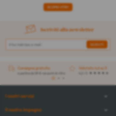
SCOPRI VITRY
Iscriviti alla newsletter
Consegna gratuita
Valutato 4,6 su 5
a partire da 59 € nei punti di ritiro
4,2 / 5
1
2
3
I nostri servizi
Il nostro impegno