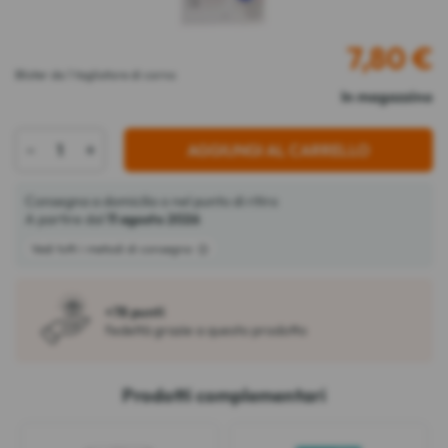
7,80
€
Blister da 1 tagliatore di corno
In magazzino
-
+
AGGIUNGI AL CARRELLO
Consegna a domicilio o nel punto di ritiro
A partire dal
11 agosto 2026
Vedi tutti i metodi di consegna
+78 punti
fedeltà grazie a questo prodotto
Prodotti complementari