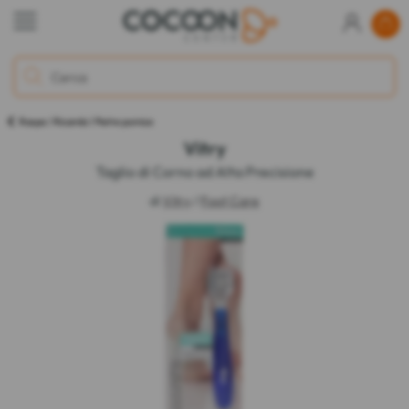
Raspe / Ricambi / Pietre pomice
Vitry
Taglio di Corno ad Alta Precisione
di
Vitry
/
Foot Care